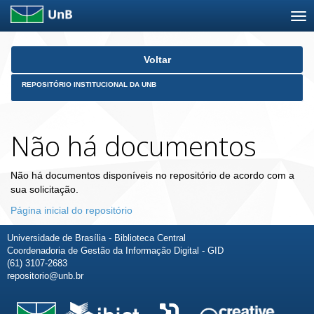
Skip
Voltar
navigation
REPOSITÓRIO INSTITUCIONAL DA UNB
Não há documentos
Não há documentos disponíveis no repositório de acordo com a
sua solicitação.
Página inicial do repositório
Universidade de Brasília - Biblioteca Central
Coordenadoria de Gestão da Informação Digital - GID
(61) 3107-2683
repositorio@unb.br