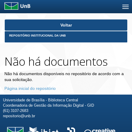
Skip
Voltar
navigation
REPOSITÓRIO INSTITUCIONAL DA UNB
Não há documentos
Não há documentos disponíveis no repositório de acordo com a
sua solicitação.
Página inicial do repositório
Universidade de Brasília - Biblioteca Central
Coordenadoria de Gestão da Informação Digital - GID
(61) 3107-2683
repositorio@unb.br