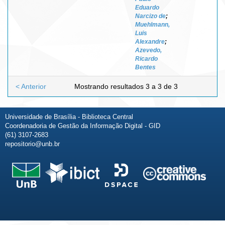
Eduardo
Narcizo de
;
Muehlmann,
Luis
Alexandre
;
Azevedo,
Ricardo
Bentes
< Anterior
Mostrando resultados 3 a 3 de 3
Universidade de Brasília - Biblioteca Central
Coordenadoria de Gestão da Informação Digital - GID
(61) 3107-2683
repositorio@unb.br