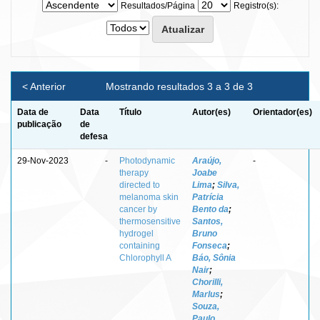
Resultados/Página
Registro(s):
< Anterior
Mostrando resultados 3 a 3 de 3
Data de
Data
Título
Autor(es)
Orientador(es)
publicação
de
defesa
29-Nov-2023
-
Photodynamic
Araújo,
-
therapy
Joabe
directed to
Lima
;
Silva,
melanoma skin
Patrícia
cancer by
Bento da
;
thermosensitive
Santos,
hydrogel
Bruno
containing
Fonseca
;
Chlorophyll A
Báo, Sônia
Nair
;
Chorilli,
Marlus
;
Souza,
Paulo