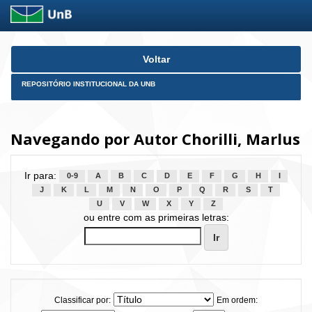
Skip
Voltar
navigation
REPOSITÓRIO INSTITUCIONAL DA UNB
Navegando por Autor Chorilli, Marlus
Ir para:
0-9
A
B
C
D
E
F
G
H
I
J
K
L
M
N
O
P
Q
R
S
T
U
V
W
X
Y
Z
ou entre com as primeiras letras:
Classificar por:
Em ordem: