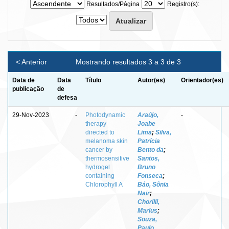
Resultados/Página
Registro(s):
< Anterior
Mostrando resultados 3 a 3 de 3
Data de
Data
Título
Autor(es)
Orientador(es)
publicação
de
defesa
29-Nov-2023
-
Photodynamic
Araújo,
-
therapy
Joabe
directed to
Lima
;
Silva,
melanoma skin
Patrícia
cancer by
Bento da
;
thermosensitive
Santos,
hydrogel
Bruno
containing
Fonseca
;
Chlorophyll A
Báo, Sônia
Nair
;
Chorilli,
Marlus
;
Souza,
Paulo