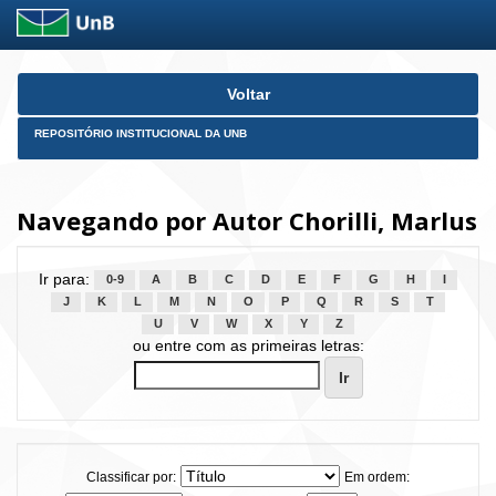
Skip
Voltar
navigation
REPOSITÓRIO INSTITUCIONAL DA UNB
Navegando por Autor Chorilli, Marlus
Ir para:
0-9
A
B
C
D
E
F
G
H
I
J
K
L
M
N
O
P
Q
R
S
T
U
V
W
X
Y
Z
ou entre com as primeiras letras:
Classificar por:
Em ordem: