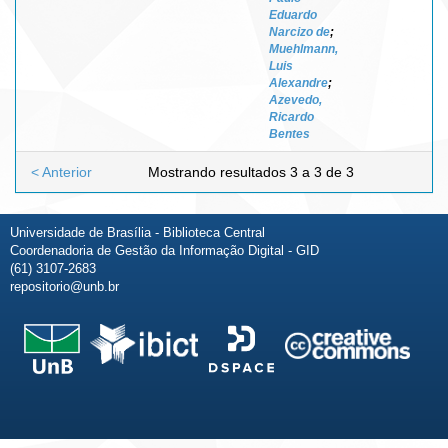
Eduardo
Narcizo de
;
Muehlmann,
Luis
Alexandre
;
Azevedo,
Ricardo
Bentes
< Anterior
Mostrando resultados 3 a 3 de 3
Universidade de Brasília - Biblioteca Central
Coordenadoria de Gestão da Informação Digital - GID
(61) 3107-2683
repositorio@unb.br