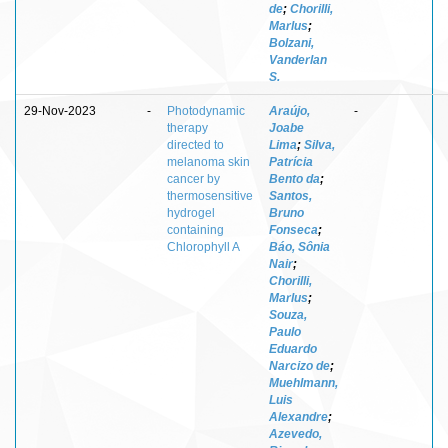
de
;
Chorilli,
Marlus
;
Bolzani,
Vanderlan
S.
29-Nov-2023
-
Photodynamic
Araújo,
-
therapy
Joabe
directed to
Lima
;
Silva,
melanoma skin
Patrícia
cancer by
Bento da
;
thermosensitive
Santos,
hydrogel
Bruno
containing
Fonseca
;
Chlorophyll A
Báo, Sônia
Nair
;
Chorilli,
Marlus
;
Souza,
Paulo
Eduardo
Narcizo de
;
Muehlmann,
Luis
Alexandre
;
Azevedo,