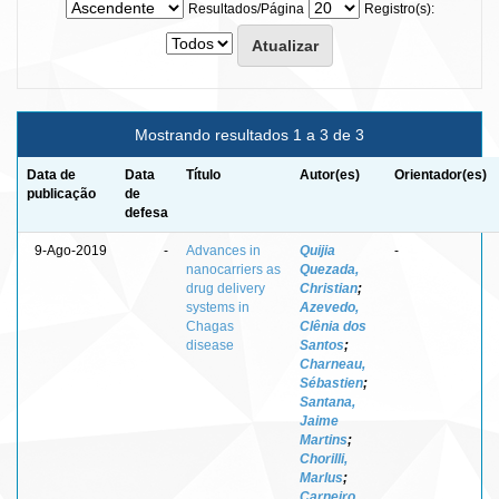
Resultados/Página
Registro(s):
Mostrando resultados 1 a 3 de 3
Data de
Data
Título
Autor(es)
Orientador(es)
publicação
de
defesa
9-Ago-2019
-
Advances in
Quijia
-
nanocarriers as
Quezada,
drug delivery
Christian
;
systems in
Azevedo,
Chagas
Clênia dos
disease
Santos
;
Charneau,
Sébastien
;
Santana,
Jaime
Martins
;
Chorilli,
Marlus
;
Carneiro,