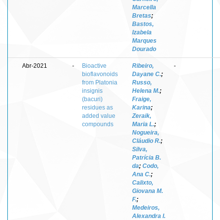
Marcella
Bretas
;
Bastos,
Izabela
Marques
Dourado
Abr-2021
-
Bioactive
Ribeiro,
-
bioflavonoids
Dayane C.
;
from Platonia
Russo,
insignis
Helena M.
;
(bacuri)
Fraige,
residues as
Karina
;
added value
Zeraik,
compounds
Maria L.
;
Nogueira,
Cláudio R.
;
Silva,
Patrícia B.
da
;
Codo,
Ana C.
;
Calixto,
Giovana M.
F.
;
Medeiros,
Alexandra I.