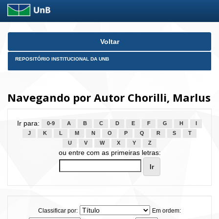
Skip
Voltar
navigation
REPOSITÓRIO INSTITUCIONAL DA UNB
Navegando por Autor Chorilli, Marlus
Ir para:
0-9
A
B
C
D
E
F
G
H
I
J
K
L
M
N
O
P
Q
R
S
T
U
V
W
X
Y
Z
ou entre com as primeiras letras:
Classificar por:
Em ordem: