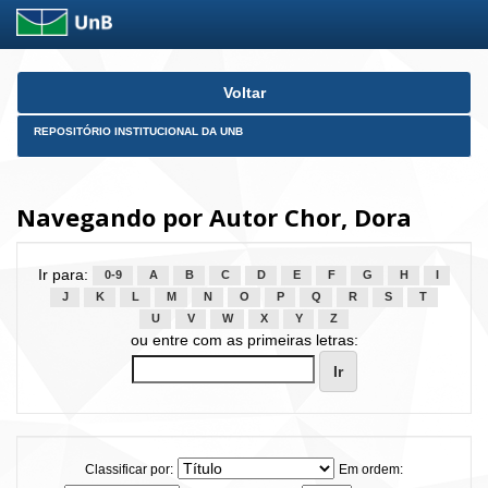
Skip
Voltar
navigation
REPOSITÓRIO INSTITUCIONAL DA UNB
Navegando por Autor Chor, Dora
Ir para:
0-9
A
B
C
D
E
F
G
H
I
J
K
L
M
N
O
P
Q
R
S
T
U
V
W
X
Y
Z
ou entre com as primeiras letras:
Classificar por:
Em ordem: