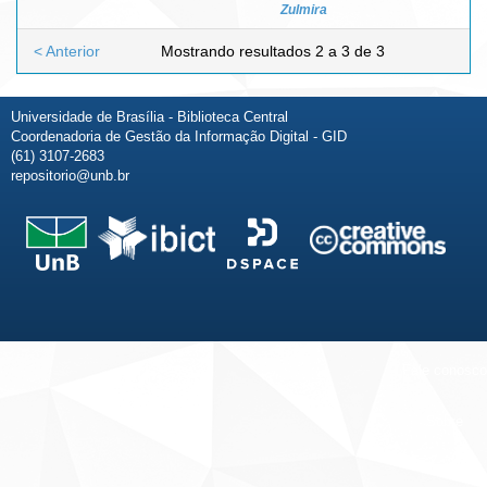
Zulmira
< Anterior
Mostrando resultados 2 a 3 de 3
Universidade de Brasília - Biblioteca Central
Coordenadoria de Gestão da Informação Digital - GID
(61) 3107-2683
repositorio@unb.br
Fale conosco
Sobre