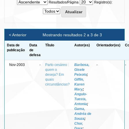
Resultados/Página
Registro(s):
< Anterior
Mostrando resultados 2 a 3 de 3
Data de
Data
Título
Autor(es)
Orientador(es)
Co
publicação
de
defesa
Nov-2003
-
Parto cesáreo :
Barbosa,
-
-
quem o
Gisele
deseja? Em
Peixoto
;
quais
Giffin,
circunstâncias?
Karen
Mary
;
Angulo-
Tuesta,
Antonia
;
Gama,
Andréa de
Souza
;
Chor,
Dora
;