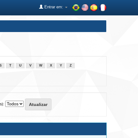
Entrar em:
S
T
U
V
W
X
Y
Z
s):