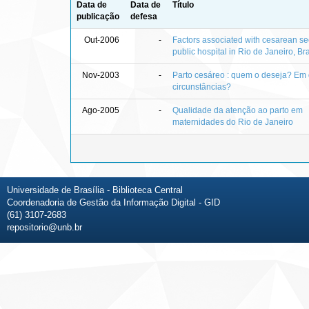
Data de
Data de
Título
publicação
defesa
Out-2006
-
Factors associated with cesarean sec
public hospital in Rio de Janeiro, Bra
Nov-2003
-
Parto cesáreo : quem o deseja? Em 
circunstâncias?
Ago-2005
-
Qualidade da atenção ao parto em
maternidades do Rio de Janeiro
Universidade de Brasília - Biblioteca Central
Coordenadoria de Gestão da Informação Digital - GID
(61) 3107-2683
repositorio@unb.br