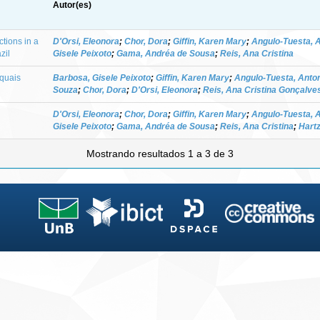
Autor(es)
tions in a
D'Orsi, Eleonora
;
Chor, Dora
;
Giffin, Karen Mary
;
Angulo-Tuesta, 
zil
Gisele Peixoto
;
Gama, Andréa de Sousa
;
Reis, Ana Cristina
quais
Barbosa, Gisele Peixoto
;
Giffin, Karen Mary
;
Angulo-Tuesta, Anto
Souza
;
Chor, Dora
;
D'Orsi, Eleonora
;
Reis, Ana Cristina Gonçalve
D'Orsi, Eleonora
;
Chor, Dora
;
Giffin, Karen Mary
;
Angulo-Tuesta, 
Gisele Peixoto
;
Gama, Andréa de Sousa
;
Reis, Ana Cristina
;
Hartz
Mostrando resultados 1 a 3 de 3