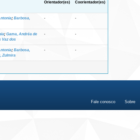
Orientador(es)
Coorientador(es)
Antonia
;
Barbosa,
-
-
nia
;
Gama, Andréa de
-
-
s Vaz dos
Antonia
;
Barbosa,
-
-
, Zulmira
Fale conosco
Sobre