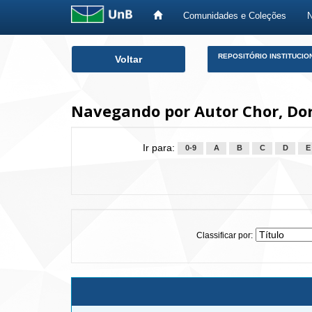
Comunidades e Coleções
Skip
REPOSITÓRIO INSTITUCIO
Voltar
navigation
Navegando por Autor Chor, Do
Ir para:
0-9
A
B
C
D
E
Classificar por: