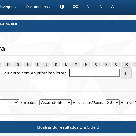
Navegar
Documentos
A-
A
A+
NAL DA UNB
ra
F
G
H
I
J
K
L
M
N
O
P
Q
R
ou entre com as primeiras letras:
Em ordem:
Resultados/Página
Registro(
Mostrando resultados 1 a 3 de 3