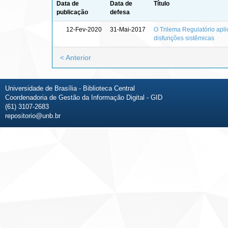
Data de
Data de
Título
publicação
defesa
12-Fev-2020
31-Mai-2017
O Trilema Regulatório aplic
disfunções sistêmicas
< Anterior
Universidade de Brasília - Biblioteca Central
Coordenadoria de Gestão da Informação Digital - GID
(61) 3107-2683
repositorio@unb.br