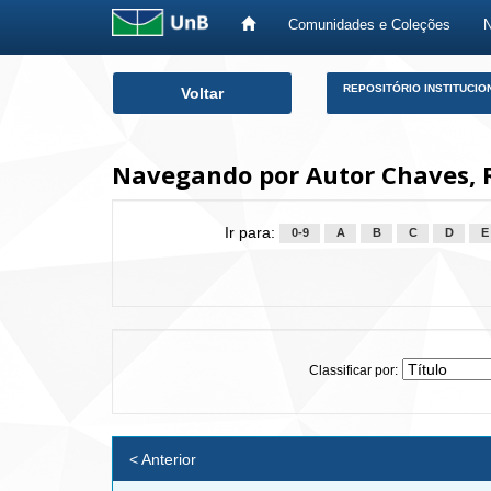
Comunidades e Coleções
Skip
REPOSITÓRIO INSTITUCIO
Voltar
navigation
Navegando por Autor Chaves, R
Ir para:
0-9
A
B
C
D
E
Classificar por:
< Anterior