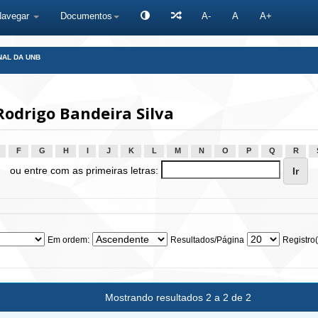
Navegar
Documentos
A-
A
A+
NAL DA UNB
odrigo Bandeira Silva
F
G
H
I
J
K
L
M
N
O
P
Q
R
ou entre com as primeiras letras:
Em ordem:
Resultados/Página
Registro(
Mostrando resultados 2 a 2 de 2