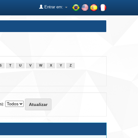
Entrar em:
S
T
U
V
W
X
Y
Z
s):