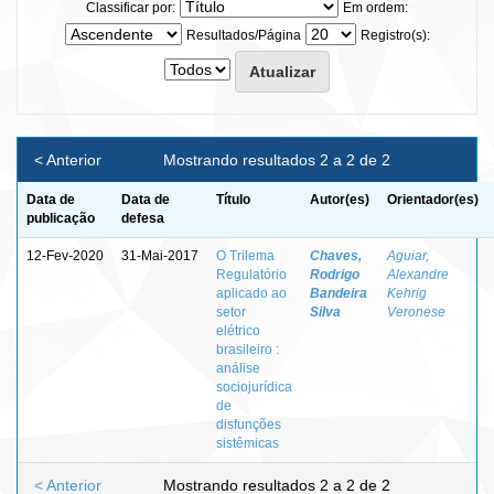
Classificar por:
Em ordem:
Resultados/Página
Registro(s):
< Anterior
Mostrando resultados 2 a 2 de 2
Data de
Data de
Título
Autor(es)
Orientador(es)
publicação
defesa
12-Fev-2020
31-Mai-2017
O Trilema
Chaves,
Aguiar,
Regulatório
Rodrigo
Alexandre
aplicado ao
Bandeira
Kehrig
setor
Silva
Veronese
elétrico
brasileiro :
análise
sociojurídica
de
disfunções
sistêmicas
< Anterior
Mostrando resultados 2 a 2 de 2