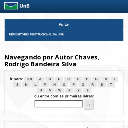
Skip
Voltar
navigation
REPOSITÓRIO INSTITUCIONAL DA UNB
Navegando por Autor Chaves,
Rodrigo Bandeira Silva
Ir para:
0-9
A
B
C
D
E
F
G
H
I
J
K
L
M
N
O
P
Q
R
S
T
U
V
W
X
Y
Z
ou entre com as primeiras letras: