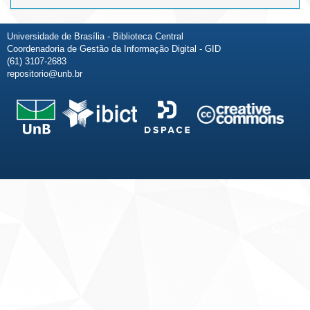
Universidade de Brasília - Biblioteca Central
Coordenadoria de Gestão da Informação Digital - GID
(61) 3107-2683
repositorio@unb.br
Fale conosco
Sobre