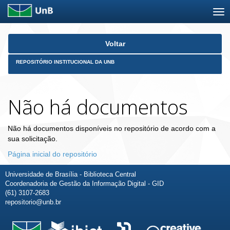
Skip
Voltar
navigation
REPOSITÓRIO INSTITUCIONAL DA UNB
Não há documentos
Não há documentos disponíveis no repositório de acordo com a
sua solicitação.
Página inicial do repositório
Universidade de Brasília - Biblioteca Central
Coordenadoria de Gestão da Informação Digital - GID
(61) 3107-2683
repositorio@unb.br