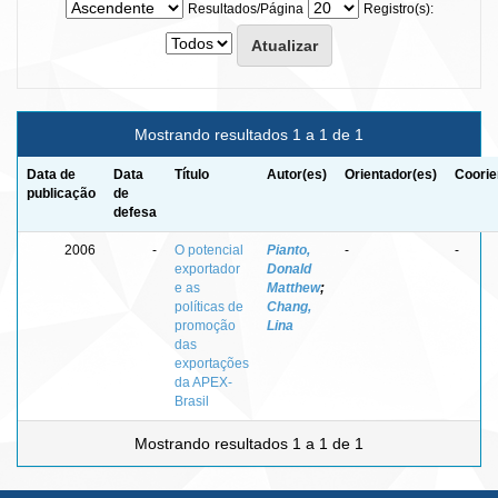
Resultados/Página
Registro(s):
Mostrando resultados 1 a 1 de 1
Data de
Data
Título
Autor(es)
Orientador(es)
Coorie
publicação
de
defesa
2006
-
O potencial
Pianto,
-
-
exportador
Donald
e as
Matthew
;
políticas de
Chang,
promoção
Lina
das
exportações
da APEX-
Brasil
Mostrando resultados 1 a 1 de 1