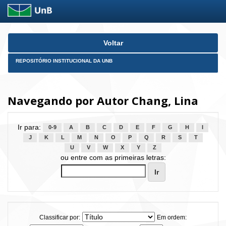
Skip
Voltar
navigation
REPOSITÓRIO INSTITUCIONAL DA UNB
Navegando por Autor Chang, Lina
Ir para:
0-9
A
B
C
D
E
F
G
H
I
J
K
L
M
N
O
P
Q
R
S
T
U
V
W
X
Y
Z
ou entre com as primeiras letras:
Classificar por:
Em ordem: