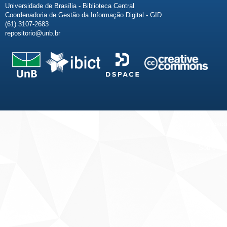
Universidade de Brasília - Biblioteca Central
Coordenadoria de Gestão da Informação Digital - GID
(61) 3107-2683
repositorio@unb.br
Fale conosco
Sobre