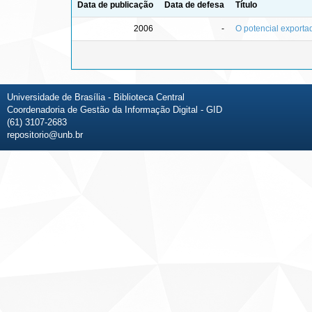
Data de publicação
Data de defesa
Título
2006
-
O potencial exporta
Universidade de Brasília - Biblioteca Central
Coordenadoria de Gestão da Informação Digital - GID
(61) 3107-2683
repositorio@unb.br