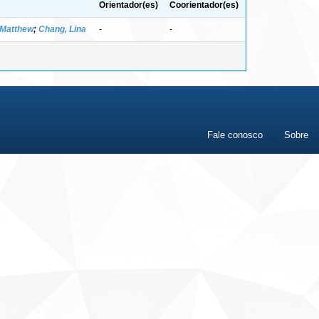
Orientador(es)
Coorientador(es)
 Matthew
;
Chang, Lina
-
-
Fale conosco
Sobre