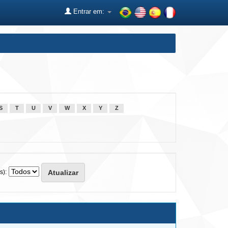
Entrar em:
S
T
U
V
W
X
Y
Z
s):