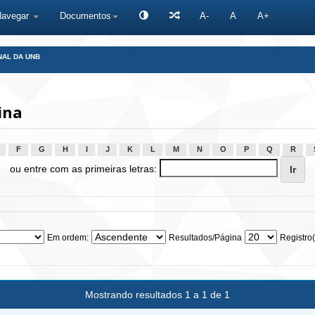
Navegar
Documentos
A-
A
A+
NAL DA UNB
ina
F
G
H
I
J
K
L
M
N
O
P
Q
R
ou entre com as primeiras letras:
Em ordem:
Resultados/Página
Registro(
Mostrando resultados 1 a 1 de 1