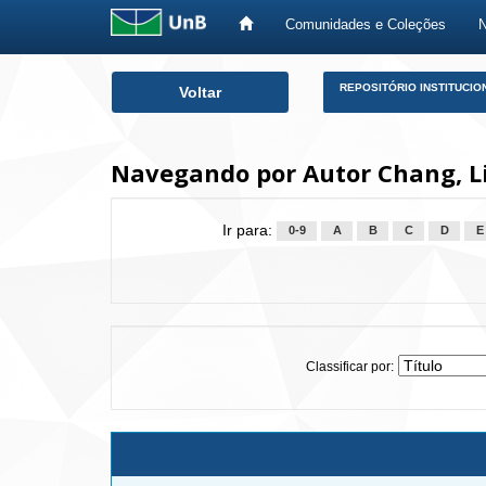
Comunidades e Coleções
Skip
REPOSITÓRIO INSTITUCIO
Voltar
navigation
Navegando por Autor Chang, L
Ir para:
0-9
A
B
C
D
E
Classificar por: