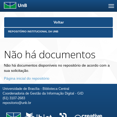
Skip
Voltar
navigation
REPOSITÓRIO INSTITUCIONAL DA UNB
Não há documentos
Não há documentos disponíveis no repositório de acordo com a
sua solicitação.
Página inicial do repositório
Universidade de Brasília - Biblioteca Central
Coordenadoria de Gestão da Informação Digital - GID
(61) 3107-2683
repositorio@unb.br