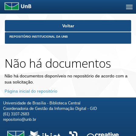
Skip
Voltar
navigation
REPOSITÓRIO INSTITUCIONAL DA UNB
Não há documentos
Não há documentos disponíveis no repositório de acordo com a
sua solicitação.
Página inicial do repositório
Universidade de Brasília - Biblioteca Central
Coordenadoria de Gestão da Informação Digital - GID
(61) 3107-2683
repositorio@unb.br