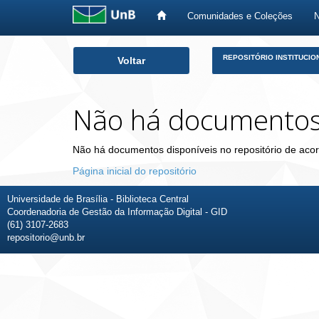
Comunidades e Coleções
Skip
REPOSITÓRIO INSTITUCIO
Voltar
navigation
Não há documento
Não há documentos disponíveis no repositório de acor
Página inicial do repositório
Universidade de Brasília - Biblioteca Central
Coordenadoria de Gestão da Informação Digital - GID
(61) 3107-2683
repositorio@unb.br