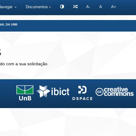
Navegar
Documentos
A-
A
A+
NAL DA UNB
s
do com a sua solicitação.