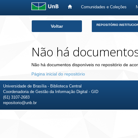
Comunidades e Coleções
Skip
REPOSITÓRIO INSTITUCIO
Voltar
navigation
Não há documento
Não há documentos disponíveis no repositório de acor
Página inicial do repositório
Universidade de Brasília - Biblioteca Central
Coordenadoria de Gestão da Informação Digital - GID
(61) 3107-2683
repositorio@unb.br