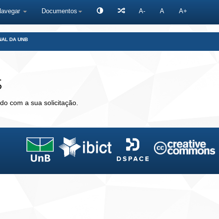
Navegar
Documentos
A-
A
A+
NAL DA UNB
s
do com a sua solicitação.