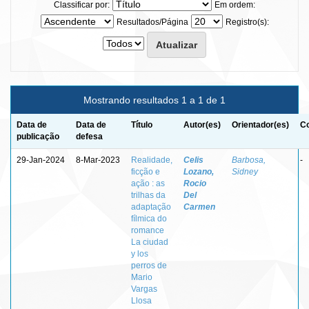
Classificar por:
Em ordem:
Resultados/Página
Registro(s):
Mostrando resultados 1 a 1 de 1
Data de
Data de
Título
Autor(es)
Orientador(es)
Co
publicação
defesa
29-Jan-2024
8-Mar-2023
Realidade,
Celis
Barbosa,
-
ficção e
Lozano,
Sidney
ação : as
Rocio
trilhas da
Del
adaptação
Carmen
fílmica do
romance
La ciudad
y los
perros de
Mario
Vargas
Llosa