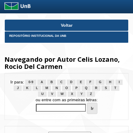
Skip
Voltar
navigation
REPOSITÓRIO INSTITUCIONAL DA UNB
Navegando por Autor Celis Lozano,
Rocio Del Carmen
Ir para:
0-9
A
B
C
D
E
F
G
H
I
J
K
L
M
N
O
P
Q
R
S
T
U
V
W
X
Y
Z
ou entre com as primeiras letras: