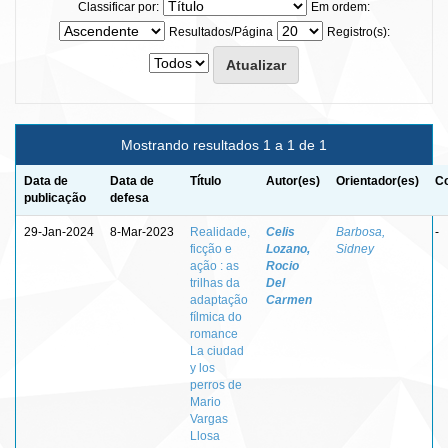
Classificar por:
Em ordem:
Resultados/Página
Registro(s):
Mostrando resultados 1 a 1 de 1
Data de
Data de
Título
Autor(es)
Orientador(es)
Co
publicação
defesa
29-Jan-2024
8-Mar-2023
Realidade,
Celis
Barbosa,
-
ficção e
Lozano,
Sidney
ação : as
Rocio
trilhas da
Del
adaptação
Carmen
fílmica do
romance
La ciudad
y los
perros de
Mario
Vargas
Llosa