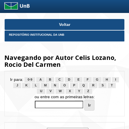
Skip
Voltar
navigation
REPOSITÓRIO INSTITUCIONAL DA UNB
Navegando por Autor Celis Lozano,
Rocio Del Carmen
Ir para:
0-9
A
B
C
D
E
F
G
H
I
J
K
L
M
N
O
P
Q
R
S
T
U
V
W
X
Y
Z
ou entre com as primeiras letras: