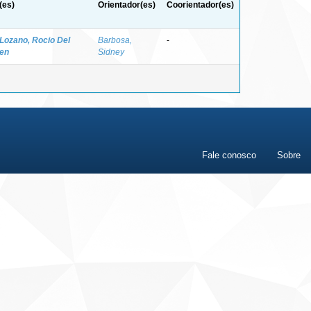
(es)
Orientador(es)
Coorientador(es)
 Lozano, Rocio Del
Barbosa,
-
en
Sidney
Fale conosco
Sobre