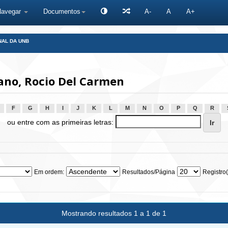
Navegar
Documentos
A-
A
A+
NAL DA UNB
ano, Rocio Del Carmen
F
G
H
I
J
K
L
M
N
O
P
Q
R
ou entre com as primeiras letras:
Em ordem:
Resultados/Página
Registro(
Mostrando resultados 1 a 1 de 1