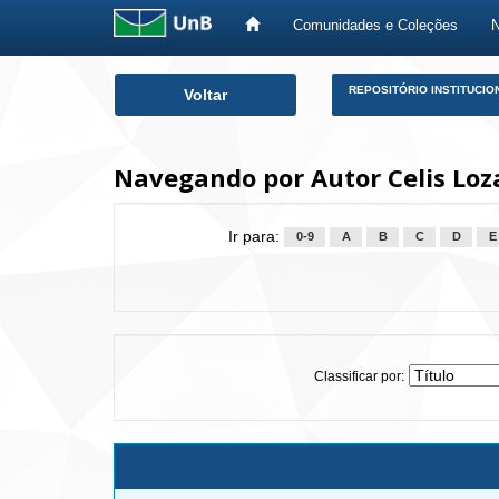
Comunidades e Coleções
Skip
REPOSITÓRIO INSTITUCIO
Voltar
navigation
Navegando por Autor Celis Loz
Ir para:
0-9
A
B
C
D
E
Classificar por: