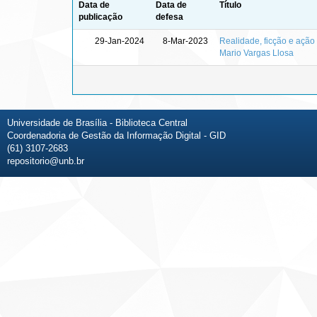
Data de
Data de
Título
publicação
defesa
29-Jan-2024
8-Mar-2023
Realidade, ficção e ação 
Mario Vargas Llosa
Universidade de Brasília - Biblioteca Central
Coordenadoria de Gestão da Informação Digital - GID
(61) 3107-2683
repositorio@unb.br