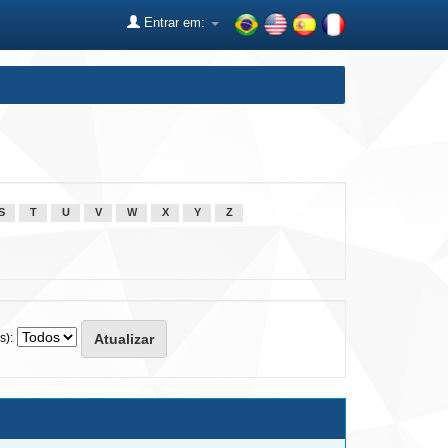
Entrar em:
S
T
U
V
W
X
Y
Z
s):