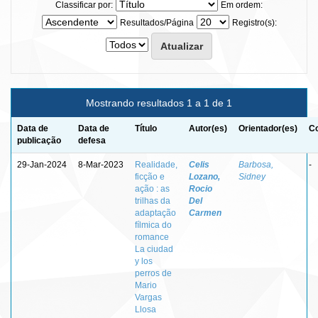
Classificar por:
Em ordem:
Resultados/Página
Registro(s):
Mostrando resultados 1 a 1 de 1
Data de
Data de
Título
Autor(es)
Orientador(es)
Co
publicação
defesa
29-Jan-2024
8-Mar-2023
Realidade,
Celis
Barbosa,
-
ficção e
Lozano,
Sidney
ação : as
Rocio
trilhas da
Del
adaptação
Carmen
fílmica do
romance
La ciudad
y los
perros de
Mario
Vargas
Llosa