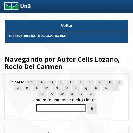
Skip
Voltar
navigation
REPOSITÓRIO INSTITUCIONAL DA UNB
Navegando por Autor Celis Lozano,
Rocio Del Carmen
Ir para:
0-9
A
B
C
D
E
F
G
H
I
J
K
L
M
N
O
P
Q
R
S
T
U
V
W
X
Y
Z
ou entre com as primeiras letras: