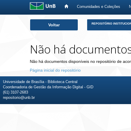
Comunidades e Coleções
Skip
REPOSITÓRIO INSTITUCIO
Voltar
navigation
Não há documento
Não há documentos disponíveis no repositório de acor
Página inicial do repositório
Universidade de Brasília - Biblioteca Central
Coordenadoria de Gestão da Informação Digital - GID
(61) 3107-2683
repositorio@unb.br