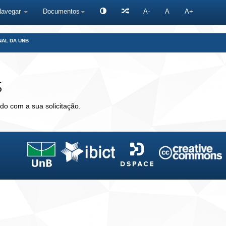
Navegar
Documentos
A-
A
A+
NAL DA UNB
s
do com a sua solicitação.