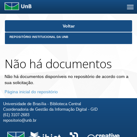
Skip
Voltar
navigation
REPOSITÓRIO INSTITUCIONAL DA UNB
Não há documentos
Não há documentos disponíveis no repositório de acordo com a
sua solicitação.
Página inicial do repositório
Universidade de Brasília - Biblioteca Central
Coordenadoria de Gestão da Informação Digital - GID
(61) 3107-2683
repositorio@unb.br