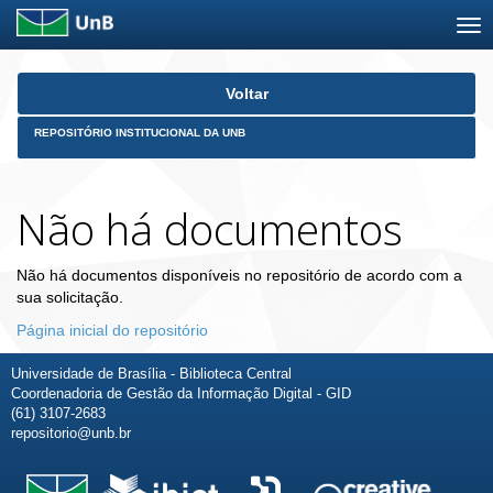
Skip
Voltar
navigation
REPOSITÓRIO INSTITUCIONAL DA UNB
Não há documentos
Não há documentos disponíveis no repositório de acordo com a
sua solicitação.
Página inicial do repositório
Universidade de Brasília - Biblioteca Central
Coordenadoria de Gestão da Informação Digital - GID
(61) 3107-2683
repositorio@unb.br