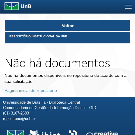
Skip
Voltar
navigation
REPOSITÓRIO INSTITUCIONAL DA UNB
Não há documentos
Não há documentos disponíveis no repositório de acordo com a
sua solicitação.
Página inicial do repositório
Universidade de Brasília - Biblioteca Central
Coordenadoria de Gestão da Informação Digital - GID
(61) 3107-2683
repositorio@unb.br