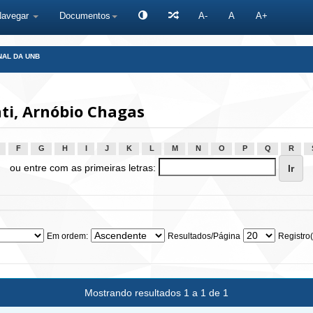
Navegar
Documentos
A-
A
A+
NAL DA UNB
ti, Arnóbio Chagas
F
G
H
I
J
K
L
M
N
O
P
Q
R
ou entre com as primeiras letras:
Em ordem:
Resultados/Página
Registro(
Mostrando resultados 1 a 1 de 1