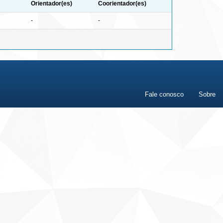
Orientador(es)
Coorientador(es)
-
-
Fale conosco
Sobre