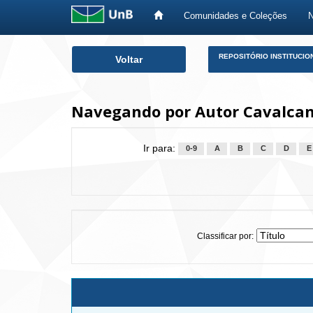
Comunidades e Coleções
Skip
REPOSITÓRIO INSTITUCIO
Voltar
navigation
Navegando por Autor Cavalcan
Ir para:
0-9
A
B
C
D
E
Classificar por: