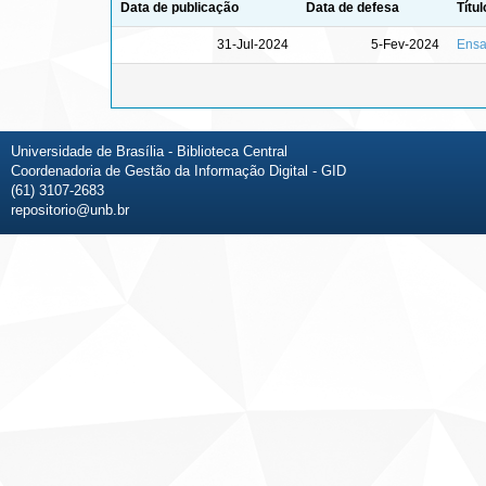
Data de publicação
Data de defesa
Títul
31-Jul-2024
5-Fev-2024
Ensa
Universidade de Brasília - Biblioteca Central
Coordenadoria de Gestão da Informação Digital - GID
(61) 3107-2683
repositorio@unb.br