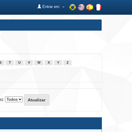
Entrar em:
S
T
U
V
W
X
Y
Z
s):