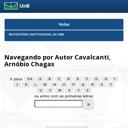
Skip
Voltar
navigation
REPOSITÓRIO INSTITUCIONAL DA UNB
Navegando por Autor Cavalcanti,
Arnóbio Chagas
Ir para:
0-9
A
B
C
D
E
F
G
H
I
J
K
L
M
N
O
P
Q
R
S
T
U
V
W
X
Y
Z
ou entre com as primeiras letras: