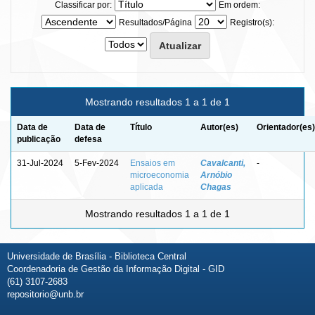
Classificar por:
Em ordem:
Resultados/Página
Registro(s):
Mostrando resultados 1 a 1 de 1
Data de
Data de
Título
Autor(es)
Orientador(es)
publicação
defesa
31-Jul-2024
5-Fev-2024
Ensaios em
Cavalcanti,
-
microeconomia
Arnóbio
aplicada
Chagas
Mostrando resultados 1 a 1 de 1
Universidade de Brasília - Biblioteca Central
Coordenadoria de Gestão da Informação Digital - GID
(61) 3107-2683
repositorio@unb.br