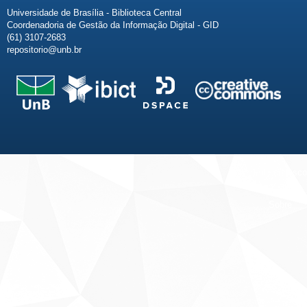
Universidade de Brasília - Biblioteca Central
Coordenadoria de Gestão da Informação Digital - GID
(61) 3107-2683
repositorio@unb.br
Fale conosco
Sobre