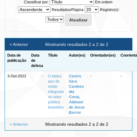
Classificar por:
Em ordem:
Resultados/Página
Registro(s):
< Anterior
Mostrando resultados 2 a 2 de 2
Data de
Data
Título
Autor(es)
Orientador(es)
Coorient
publicação
de
defesa
3-Out-2022
-
O status
Castro,
-
-
quo do
Sara
relato
Cardoso
integrado
de
;
no setor
Costa,
público
Abimael
brasileiro
de Jesus
Barros
< Anterior
Mostrando resultados 2 a 2 de 2