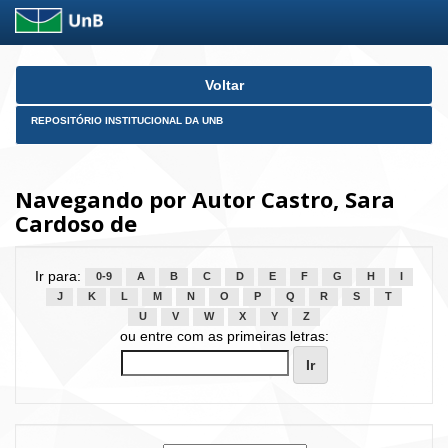
Skip
Voltar
navigation
REPOSITÓRIO INSTITUCIONAL DA UNB
Navegando por Autor Castro, Sara
Cardoso de
Ir para:
0-9
A
B
C
D
E
F
G
H
I
J
K
L
M
N
O
P
Q
R
S
T
U
V
W
X
Y
Z
ou entre com as primeiras letras: