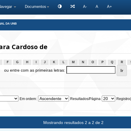
Navegar
Documentos
A-
A
A+
NAL DA UNB
ara Cardoso de
F
G
H
I
J
K
L
M
N
O
P
Q
R
ou entre com as primeiras letras:
Em ordem:
Resultados/Página
Registro(
Mostrando resultados 2 a 2 de 2