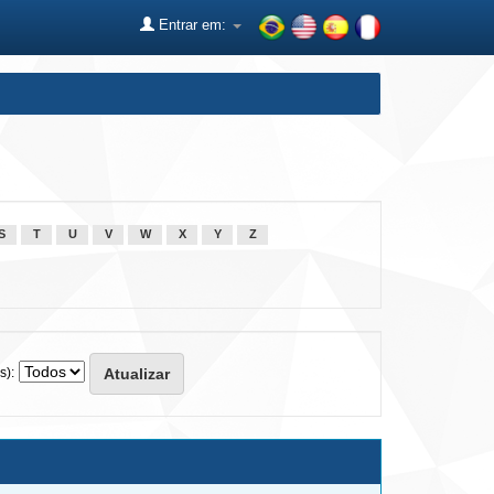
Entrar em:
S
T
U
V
W
X
Y
Z
s):