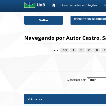
Comunidades e Coleções
Skip
REPOSITÓRIO INSTITUCIO
Voltar
navigation
Navegando por Autor Castro, S
Ir para:
0-9
A
B
C
D
E
Classificar por:
< Anterior