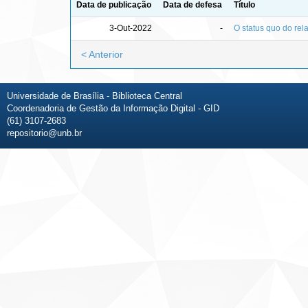
Data de publicação
Data de defesa
Título
3-Out-2022
-
O status quo do rela
< Anterior
Universidade de Brasília - Biblioteca Central
Coordenadoria de Gestão da Informação Digital - GID
(61) 3107-2683
repositorio@unb.br