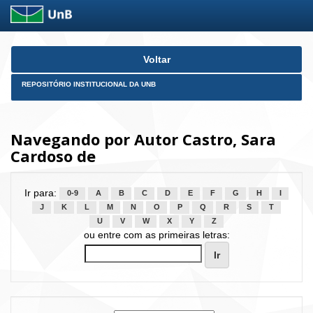
Skip
Voltar
navigation
REPOSITÓRIO INSTITUCIONAL DA UNB
Navegando por Autor Castro, Sara
Cardoso de
Ir para:
0-9
A
B
C
D
E
F
G
H
I
J
K
L
M
N
O
P
Q
R
S
T
U
V
W
X
Y
Z
ou entre com as primeiras letras: