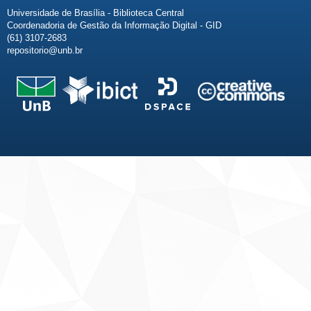
Universidade de Brasília - Biblioteca Central
Coordenadoria de Gestão da Informação Digital - GID
(61) 3107-2683
repositorio@unb.br
Fale conosco
Sobre