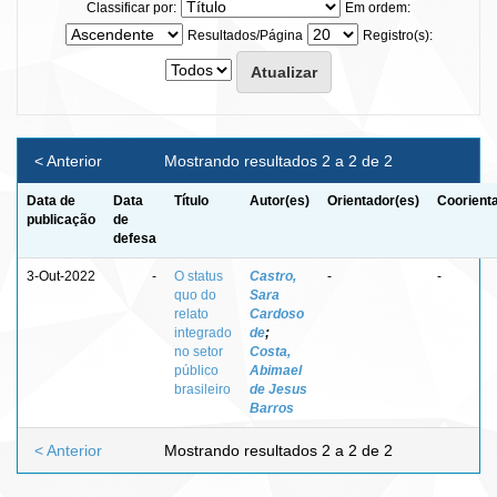
Classificar por:
Em ordem:
Resultados/Página
Registro(s):
< Anterior
Mostrando resultados 2 a 2 de 2
Data de
Data
Título
Autor(es)
Orientador(es)
Coorient
publicação
de
defesa
3-Out-2022
-
O status
Castro,
-
-
quo do
Sara
relato
Cardoso
integrado
de
;
no setor
Costa,
público
Abimael
brasileiro
de Jesus
Barros
< Anterior
Mostrando resultados 2 a 2 de 2