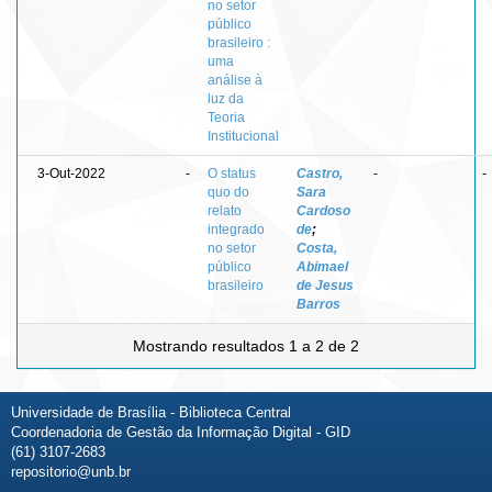
no setor
público
brasileiro :
uma
análise à
luz da
Teoria
Institucional
3-Out-2022
-
O status
Castro,
-
-
quo do
Sara
relato
Cardoso
integrado
de
;
no setor
Costa,
público
Abimael
brasileiro
de Jesus
Barros
Mostrando resultados 1 a 2 de 2
Universidade de Brasília - Biblioteca Central
Coordenadoria de Gestão da Informação Digital - GID
(61) 3107-2683
repositorio@unb.br