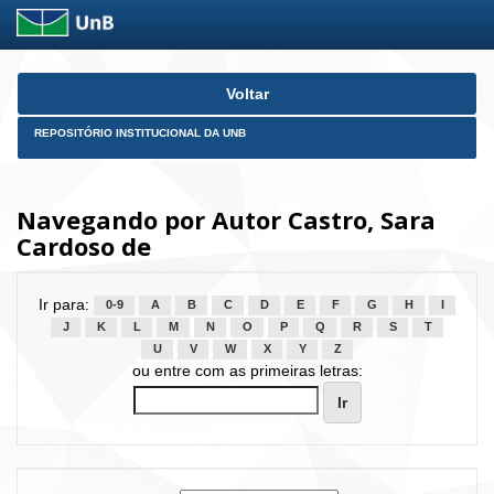
Skip
Voltar
navigation
REPOSITÓRIO INSTITUCIONAL DA UNB
Navegando por Autor Castro, Sara
Cardoso de
Ir para:
0-9
A
B
C
D
E
F
G
H
I
J
K
L
M
N
O
P
Q
R
S
T
U
V
W
X
Y
Z
ou entre com as primeiras letras: