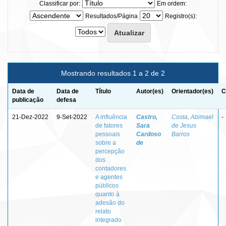
Classificar por:
Em ordem:
Resultados/Página
Registro(s):
Mostrando resultados 1 a 2 de 2
Data de
Data de
Título
Autor(es)
Orientador(es)
C
publicação
defesa
21-Dez-2022
9-Set-2022
A influência
Castro,
Costa, Abimael
-
de fatores
Sara
de Jesus
pessoais
Cardoso
Barros
sobre a
de
percepção
dos
contadores
e agentes
públicos
quanto à
adesão do
relato
integrado