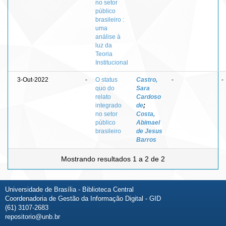
no setor
público
brasileiro :
uma
análise à
luz da
Teoria
Institucional
3-Out-2022
-
O status
Castro,
-
-
quo do
Sara
relato
Cardoso
integrado
de
;
no setor
Costa,
público
Abimael
brasileiro
de Jesus
Barros
Mostrando resultados 1 a 2 de 2
Universidade de Brasília - Biblioteca Central
Coordenadoria de Gestão da Informação Digital - GID
(61) 3107-2683
repositorio@unb.br