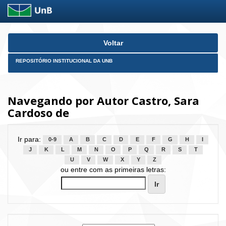
Skip
Voltar
navigation
REPOSITÓRIO INSTITUCIONAL DA UNB
Navegando por Autor Castro, Sara
Cardoso de
Ir para:
0-9
A
B
C
D
E
F
G
H
I
J
K
L
M
N
O
P
Q
R
S
T
U
V
W
X
Y
Z
ou entre com as primeiras letras: