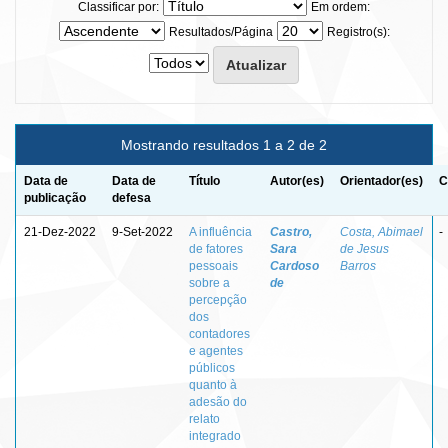
Classificar por:
Em ordem:
Resultados/Página
Registro(s):
Mostrando resultados 1 a 2 de 2
Data de
Data de
Título
Autor(es)
Orientador(es)
C
publicação
defesa
21-Dez-2022
9-Set-2022
A influência
Castro,
Costa, Abimael
-
de fatores
Sara
de Jesus
pessoais
Cardoso
Barros
sobre a
de
percepção
dos
contadores
e agentes
públicos
quanto à
adesão do
relato
integrado