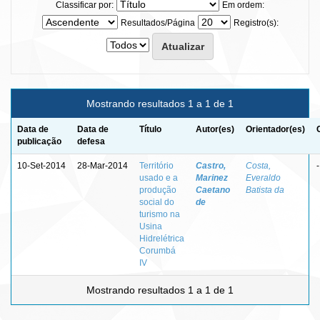
Classificar por:
Em ordem:
Resultados/Página
Registro(s):
Mostrando resultados 1 a 1 de 1
Data de
Data de
Título
Autor(es)
Orientador(es)
publicação
defesa
10-Set-2014
28-Mar-2014
Território
Castro,
Costa,
-
usado e a
Marinez
Everaldo
produção
Caetano
Batista da
social do
de
turismo na
Usina
Hidrelétrica
Corumbá
IV
Mostrando resultados 1 a 1 de 1