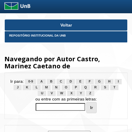
Skip
Voltar
navigation
REPOSITÓRIO INSTITUCIONAL DA UNB
Navegando por Autor Castro,
Marinez Caetano de
Ir para:
0-9
A
B
C
D
E
F
G
H
I
J
K
L
M
N
O
P
Q
R
S
T
U
V
W
X
Y
Z
ou entre com as primeiras letras: