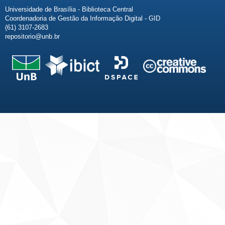
Universidade de Brasília - Biblioteca Central
Coordenadoria de Gestão da Informação Digital - GID
(61) 3107-2683
repositorio@unb.br
Fale conosco
Sobre