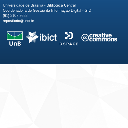
Universidade de Brasília - Biblioteca Central
Coordenadoria de Gestão da Informação Digital - GID
(61) 3107-2683
repositorio@unb.br
Fale conosco
Sobre