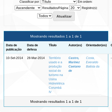
Classificar por:
Em ordem:
Resultados/Página
Registro(s):
Mostrando resultados 1 a 1 de 1
Data de
Data de
Título
Autor(es)
Orientador(es)
publicação
defesa
10-Set-2014
28-Mar-2014
Território
Castro,
Costa,
-
usado e a
Marinez
Everaldo
produção
Caetano
Batista da
social do
de
turismo na
Usina
Hidrelétrica
Corumbá
IV
Mostrando resultados 1 a 1 de 1