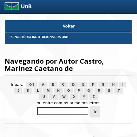
Skip
Voltar
navigation
REPOSITÓRIO INSTITUCIONAL DA UNB
Navegando por Autor Castro,
Marinez Caetano de
Ir para:
0-9
A
B
C
D
E
F
G
H
I
J
K
L
M
N
O
P
Q
R
S
T
U
V
W
X
Y
Z
ou entre com as primeiras letras: