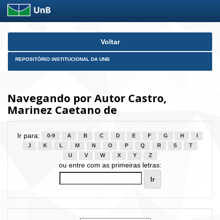
Skip
Voltar
navigation
REPOSITÓRIO INSTITUCIONAL DA UNB
Navegando por Autor Castro,
Marinez Caetano de
Ir para:
0-9
A
B
C
D
E
F
G
H
I
J
K
L
M
N
O
P
Q
R
S
T
U
V
W
X
Y
Z
ou entre com as primeiras letras: