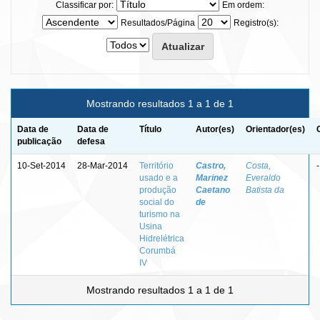
Classificar por:
Em ordem:
Resultados/Página
Registro(s):
Mostrando resultados 1 a 1 de 1
Data de
Data de
Título
Autor(es)
Orientador(es)
publicação
defesa
10-Set-2014
28-Mar-2014
Território
Castro,
Costa,
-
usado e a
Marinez
Everaldo
produção
Caetano
Batista da
social do
de
turismo na
Usina
Hidrelétrica
Corumbá
IV
Mostrando resultados 1 a 1 de 1