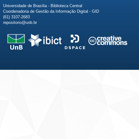
Universidade de Brasília - Biblioteca Central
Coordenadoria de Gestão da Informação Digital - GID
(61) 3107-2683
repositorio@unb.br
Fale conosco
Sobre