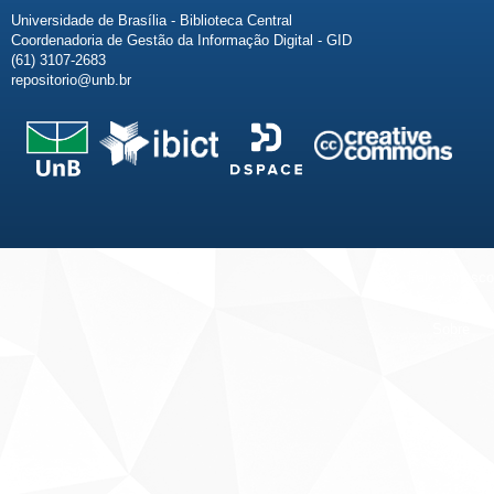
Universidade de Brasília - Biblioteca Central
Coordenadoria de Gestão da Informação Digital - GID
(61) 3107-2683
repositorio@unb.br
Fale conosco
Sobre