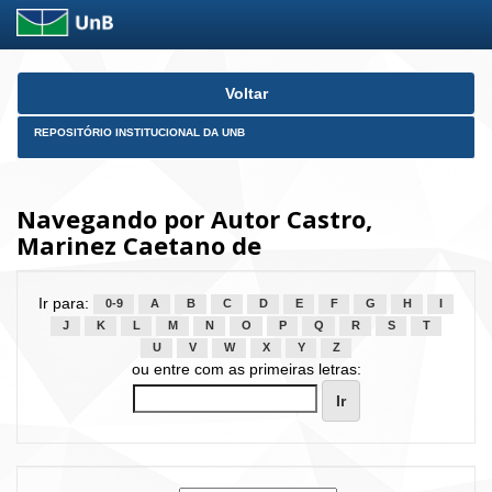
Skip
Voltar
navigation
REPOSITÓRIO INSTITUCIONAL DA UNB
Navegando por Autor Castro,
Marinez Caetano de
Ir para:
0-9
A
B
C
D
E
F
G
H
I
J
K
L
M
N
O
P
Q
R
S
T
U
V
W
X
Y
Z
ou entre com as primeiras letras: