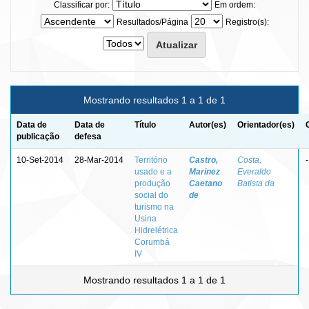
Classificar por:
Em ordem:
Resultados/Página
Registro(s):
Mostrando resultados 1 a 1 de 1
Data de
Data de
Título
Autor(es)
Orientador(es)
publicação
defesa
10-Set-2014
28-Mar-2014
Território
Castro,
Costa,
-
usado e a
Marinez
Everaldo
produção
Caetano
Batista da
social do
de
turismo na
Usina
Hidrelétrica
Corumbá
IV
Mostrando resultados 1 a 1 de 1