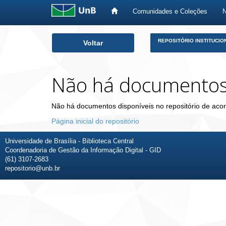
Comunidades e Coleções
Skip
REPOSITÓRIO INSTITUCIO
Voltar
navigation
Não há documento
Não há documentos disponíveis no repositório de acor
Página inicial do repositório
Universidade de Brasília - Biblioteca Central
Coordenadoria de Gestão da Informação Digital - GID
(61) 3107-2683
repositorio@unb.br