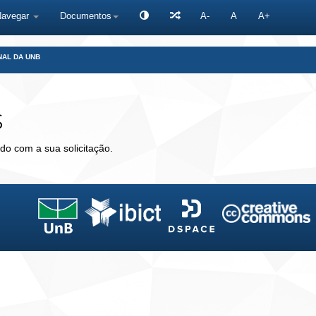
Navegar
Documentos
A-
A
A+
NAL DA UNB
s
do com a sua solicitação.