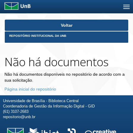
Skip
Voltar
navigation
REPOSITÓRIO INSTITUCIONAL DA UNB
Não há documentos
Não há documentos disponíveis no repositório de acordo com a
sua solicitação.
Página inicial do repositório
Universidade de Brasília - Biblioteca Central
Coordenadoria de Gestão da Informação Digital - GID
(61) 3107-2683
repositorio@unb.br