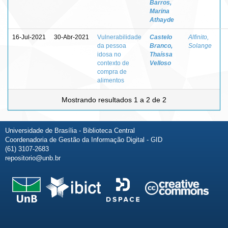
Barros,
Marina
Athayde
16-Jul-2021
30-Abr-2021
Vulnerabilidade
Castelo
Alfinito,
da pessoa
Branco,
Solange
idosa no
Thaíssa
contexto de
Velloso
compra de
alimentos
Mostrando resultados 1 a 2 de 2
Universidade de Brasília - Biblioteca Central
Coordenadoria de Gestão da Informação Digital - GID
(61) 3107-2683
repositorio@unb.br