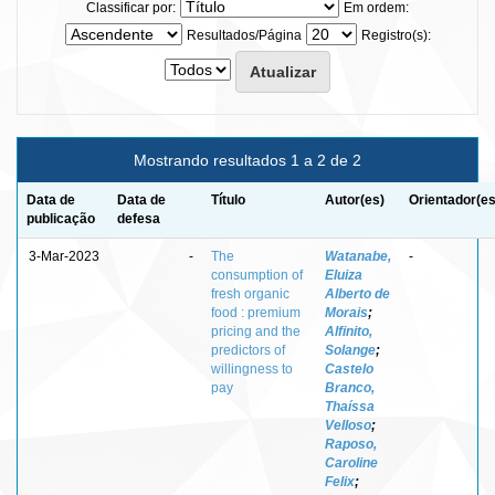
Classificar por:
Em ordem:
Resultados/Página
Registro(s):
Mostrando resultados 1 a 2 de 2
Data de
Data de
Título
Autor(es)
Orientador(es
publicação
defesa
3-Mar-2023
-
The
Watanabe,
-
consumption of
Eluiza
fresh organic
Alberto de
food : premium
Morais
;
pricing and the
Alfinito,
predictors of
Solange
;
willingness to
Castelo
pay
Branco,
Thaíssa
Velloso
;
Raposo,
Caroline
Felix
;