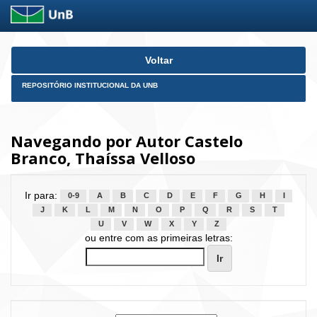
Skip
Voltar
navigation
REPOSITÓRIO INSTITUCIONAL DA UNB
Navegando por Autor Castelo
Branco, Thaíssa Velloso
Ir para:
0-9
A
B
C
D
E
F
G
H
I
J
K
L
M
N
O
P
Q
R
S
T
U
V
W
X
Y
Z
ou entre com as primeiras letras: