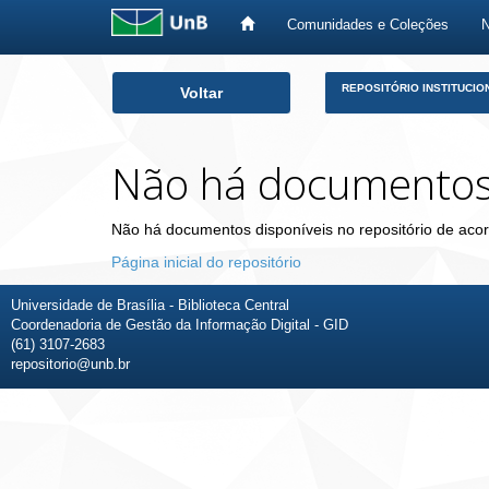
Comunidades e Coleções
Skip
REPOSITÓRIO INSTITUCIO
Voltar
navigation
Não há documento
Não há documentos disponíveis no repositório de acor
Página inicial do repositório
Universidade de Brasília - Biblioteca Central
Coordenadoria de Gestão da Informação Digital - GID
(61) 3107-2683
repositorio@unb.br