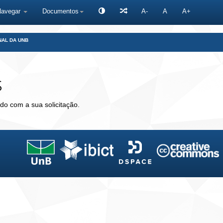
Navegar
Documentos
A-
A
A+
NAL DA UNB
s
do com a sua solicitação.