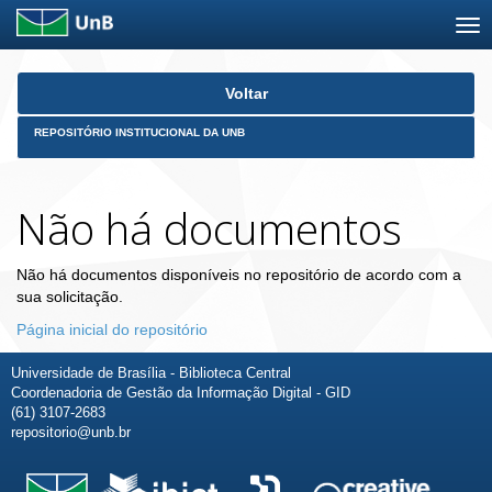
Skip
Voltar
navigation
REPOSITÓRIO INSTITUCIONAL DA UNB
Não há documentos
Não há documentos disponíveis no repositório de acordo com a
sua solicitação.
Página inicial do repositório
Universidade de Brasília - Biblioteca Central
Coordenadoria de Gestão da Informação Digital - GID
(61) 3107-2683
repositorio@unb.br