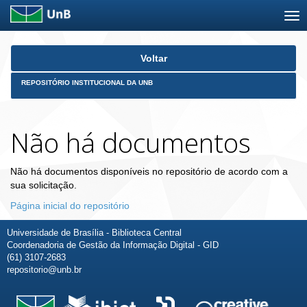
Skip
Voltar
navigation
REPOSITÓRIO INSTITUCIONAL DA UNB
Não há documentos
Não há documentos disponíveis no repositório de acordo com a
sua solicitação.
Página inicial do repositório
Universidade de Brasília - Biblioteca Central
Coordenadoria de Gestão da Informação Digital - GID
(61) 3107-2683
repositorio@unb.br