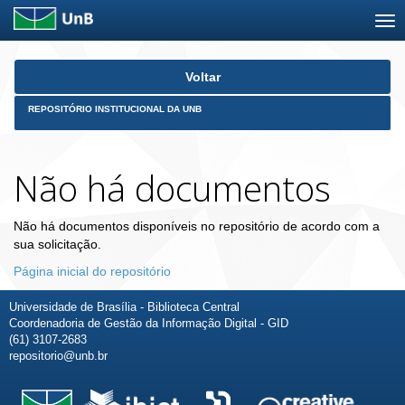
Skip
Voltar
navigation
REPOSITÓRIO INSTITUCIONAL DA UNB
Não há documentos
Não há documentos disponíveis no repositório de acordo com a
sua solicitação.
Página inicial do repositório
Universidade de Brasília - Biblioteca Central
Coordenadoria de Gestão da Informação Digital - GID
(61) 3107-2683
repositorio@unb.br