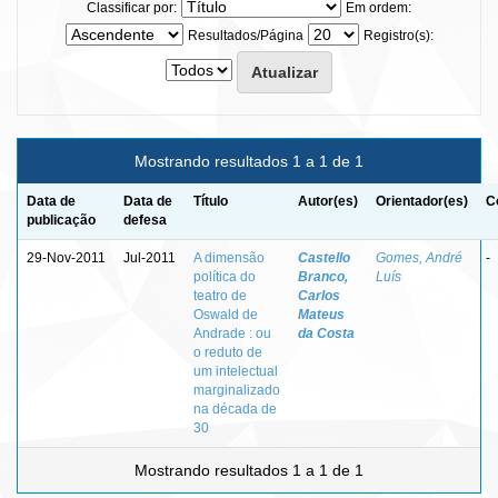
Classificar por:
Em ordem:
Resultados/Página
Registro(s):
Mostrando resultados 1 a 1 de 1
Data de
Data de
Título
Autor(es)
Orientador(es)
C
publicação
defesa
29-Nov-2011
Jul-2011
A dimensão
Castello
Gomes, André
-
política do
Branco,
Luís
teatro de
Carlos
Oswald de
Mateus
Andrade : ou
da Costa
o reduto de
um intelectual
marginalizado
na década de
30
Mostrando resultados 1 a 1 de 1