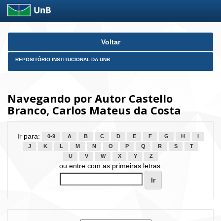
Skip
Voltar
navigation
REPOSITÓRIO INSTITUCIONAL DA UNB
Navegando por Autor Castello
Branco, Carlos Mateus da Costa
Ir para:
0-9
A
B
C
D
E
F
G
H
I
J
K
L
M
N
O
P
Q
R
S
T
U
V
W
X
Y
Z
ou entre com as primeiras letras: