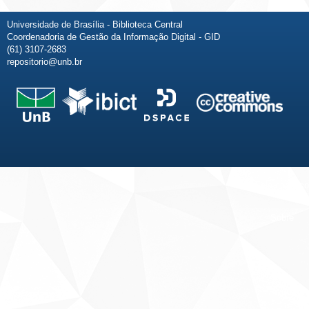
Universidade de Brasília - Biblioteca Central
Coordenadoria de Gestão da Informação Digital - GID
(61) 3107-2683
repositorio@unb.br
Fale conosco
Sobre