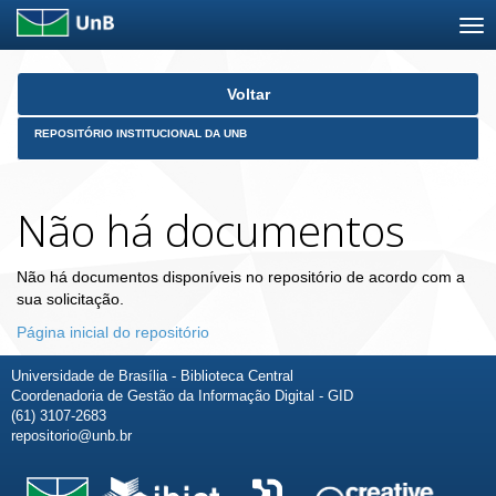
Skip
Voltar
navigation
REPOSITÓRIO INSTITUCIONAL DA UNB
Não há documentos
Não há documentos disponíveis no repositório de acordo com a
sua solicitação.
Página inicial do repositório
Universidade de Brasília - Biblioteca Central
Coordenadoria de Gestão da Informação Digital - GID
(61) 3107-2683
repositorio@unb.br