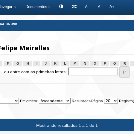
Navegar
Documentos
A-
A
A+
NAL DA UNB
elipe Meirelles
F
G
H
I
J
K
L
M
N
O
P
Q
R
ou entre com as primeiras letras:
Em ordem:
Resultados/Página
Registro(
Mostrando resultados 1 a 1 de 1