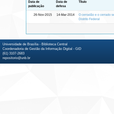
Data de
Data de
Título
publicação
defesa
26-Nov-2015
14-Mar-2014
O cerradão e o cerrado se
Distrito Federal
Universidade de Brasília - Biblioteca Central
Coordenadoria de Gestão da Informação Digital - GID
(61) 3107-2683
repositorio@unb.br