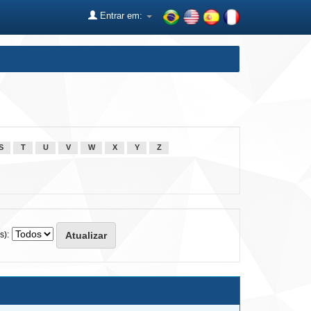
Entrar em:
S
T
U
V
W
X
Y
Z
s):