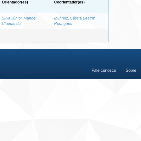
Orientador(es)
Coorientador(es)
Silva Júnior, Manoel
Munhoz, Cássia Beatriz
Cláudio da
Rodrigues
Fale conosco
Sobre