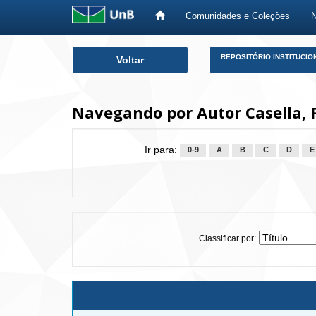
Comunidades e Coleções
Skip
REPOSITÓRIO INSTITUCIO
Voltar
navigation
Navegando por Autor Casella, F
Ir para:
0-9
A
B
C
D
E
Classificar por: