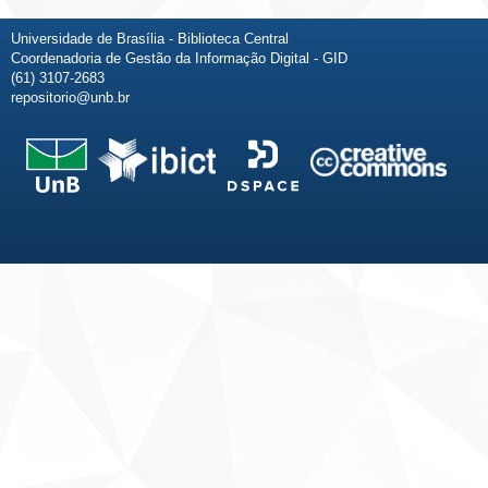
Universidade de Brasília - Biblioteca Central
Coordenadoria de Gestão da Informação Digital - GID
(61) 3107-2683
repositorio@unb.br
Fale conosco
Sobre