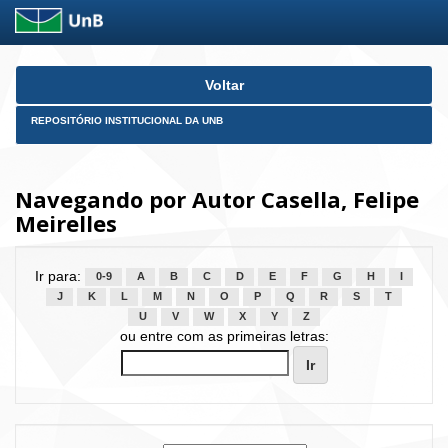
Skip
Voltar
navigation
REPOSITÓRIO INSTITUCIONAL DA UNB
Navegando por Autor Casella, Felipe
Meirelles
Ir para:
0-9
A
B
C
D
E
F
G
H
I
J
K
L
M
N
O
P
Q
R
S
T
U
V
W
X
Y
Z
ou entre com as primeiras letras: