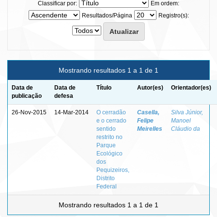
Classificar por:
Em ordem:
Resultados/Página
Registro(s):
Mostrando resultados 1 a 1 de 1
Data de
Data de
Título
Autor(es)
Orientador(es)
publicação
defesa
26-Nov-2015
14-Mar-2014
O cerradão
Casella,
Silva Júnior,
e o cerrado
Felipe
Manoel
sentido
Meirelles
Cláudio da
restrito no
Parque
Ecológico
dos
Pequizeiros,
Distrito
Federal
Mostrando resultados 1 a 1 de 1