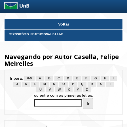
Skip
Voltar
navigation
REPOSITÓRIO INSTITUCIONAL DA UNB
Navegando por Autor Casella, Felipe
Meirelles
Ir para:
0-9
A
B
C
D
E
F
G
H
I
J
K
L
M
N
O
P
Q
R
S
T
U
V
W
X
Y
Z
ou entre com as primeiras letras: