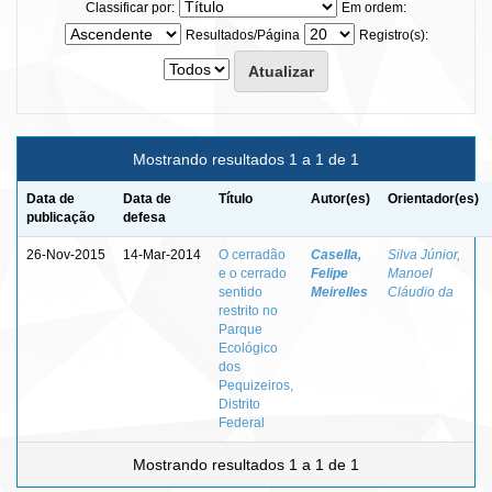
Classificar por:
Em ordem:
Resultados/Página
Registro(s):
Mostrando resultados 1 a 1 de 1
Data de
Data de
Título
Autor(es)
Orientador(es)
publicação
defesa
26-Nov-2015
14-Mar-2014
O cerradão
Casella,
Silva Júnior,
e o cerrado
Felipe
Manoel
sentido
Meirelles
Cláudio da
restrito no
Parque
Ecológico
dos
Pequizeiros,
Distrito
Federal
Mostrando resultados 1 a 1 de 1