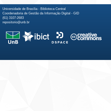
Universidade de Brasília - Biblioteca Central
Coordenadoria de Gestão da Informação Digital - GID
(61) 3107-2683
repositorio@unb.br
Fale conosco
Sobre