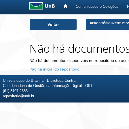
Comunidades e Coleções
Skip
REPOSITÓRIO INSTITUCIO
Voltar
navigation
Não há documento
Não há documentos disponíveis no repositório de acor
Página inicial do repositório
Universidade de Brasília - Biblioteca Central
Coordenadoria de Gestão da Informação Digital - GID
(61) 3107-2683
repositorio@unb.br