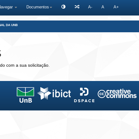
Navegar
Documentos
A-
A
A+
NAL DA UNB
s
do com a sua solicitação.