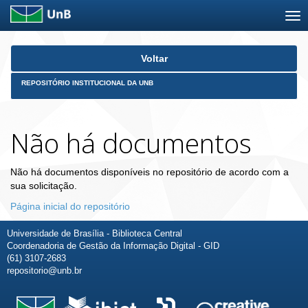
Skip
Voltar
navigation
REPOSITÓRIO INSTITUCIONAL DA UNB
Não há documentos
Não há documentos disponíveis no repositório de acordo com a
sua solicitação.
Página inicial do repositório
Universidade de Brasília - Biblioteca Central
Coordenadoria de Gestão da Informação Digital - GID
(61) 3107-2683
repositorio@unb.br