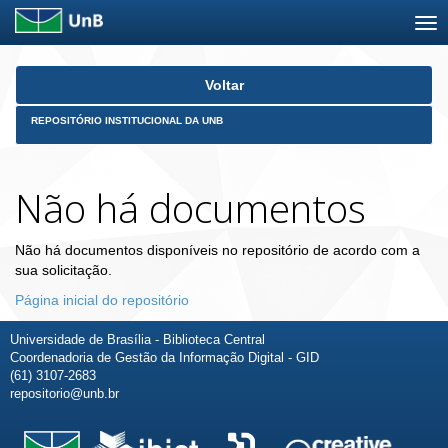
Skip
Voltar
navigation
REPOSITÓRIO INSTITUCIONAL DA UNB
Não há documentos
Não há documentos disponíveis no repositório de acordo com a
sua solicitação.
Página inicial do repositório
Universidade de Brasília - Biblioteca Central
Coordenadoria de Gestão da Informação Digital - GID
(61) 3107-2683
repositorio@unb.br